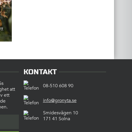
tt
KONTAKT
Gs
08-510 608 90
ghet att
v ett
info@gronyta.se
 de
hen.
Smidesvägen 10
171 41 Solna