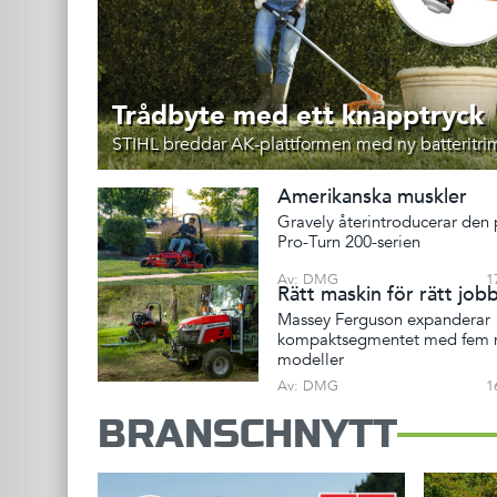
Trådbyte med ett knapptryck
STIHL breddar AK-plattformen med ny batteritr
Amerikanska muskler
Gravely återintroducerar den
Pro-Turn 200-serien
Av: DMG
1
Rätt maskin för rätt job
Massey Ferguson expanderar
kompaktsegmentet med fem 
modeller
Av: DMG
1
BRANSCHNYTT