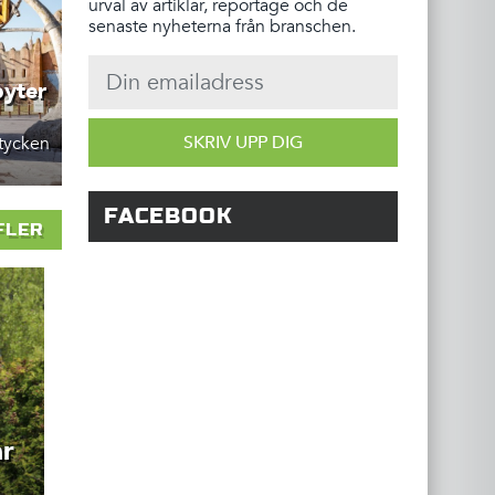
urval av artiklar, reportage och de
senaste nyheterna från branschen.
byter
SKRIV UPP DIG
stycken
FACEBOOK
FLER
ar