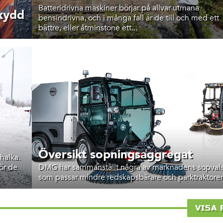
Batteridrivna maskiner börjar på allvar utmana
skydd
bensindrivna, och i många fall är de till och med ett
bättre, eller åtminstone ett...
Översikt sopningsaggregat
halka.
ör de
DMG har sammanställt några av marknadens sopvals
som passar mindre redskapsbärare och parktraktorer
VISA 