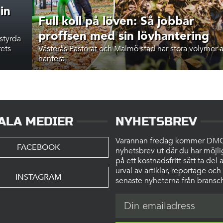
in
Full koll på löven: Så jobbar
proffsen med sin lövhantering
styrda
rets
Västerås Pastorat och Malmö stad har stora volymer a
hantera
ALA MEDIER
NYHETSBREV
Varannan fredag kommer DM
FACEBOOK
nyhetsbrev ut där du har möjli
på ett kostnadsfritt sätt ta del a
urval av artiklar, reportage och
INSTAGRAM
senaste nyheterna från bransc