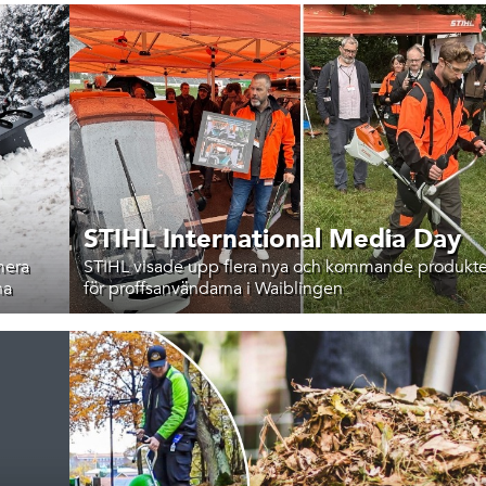
STIHL International Media Day
mera
STIHL visade upp flera nya och kommande produkte
na
för proffsanvändarna i Waiblingen