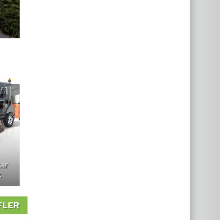
ar
.
FLER