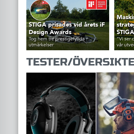
Maski
STIGA prisades vid årets iF
strat
Design Awards
STIG
Tog hem tre prestigefyllda
"Vi ser 
utmärkelser
vår utve
TESTER/ÖVERSIKT