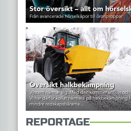
Stor översikt – allt om hörsel
Från avancerade hörselkåpor till öronproppar
Översikt halkbekämpning
Vintern närmar sig. Med den kommer snö, is och 
Vi har därför kollat närmare på halkbekämpning f
mindre redskapsbärarna...
REPORTAGE