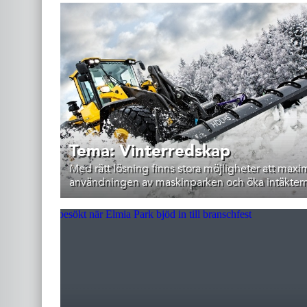
Tema: Vinterredskap
Med rätt lösning finns stora möjligheter att maxi
användningen av maskinparken och öka intäkter