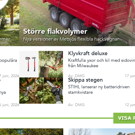
Större flakvolymer
immer
Nya versioner av Metsjös flexibla hackvagnar
Klyvkraft deluxe
 populära
Kraftfulla yxor och kil med sidovi
från Milwaukee
7 juni, 2026
Av: DMG
17 ju
b
Skippa stegen
STIHL lanserar ny batteridriven
nya
stamkvistare
6 juni, 2026
Av: DMG
12 ju
VISA 