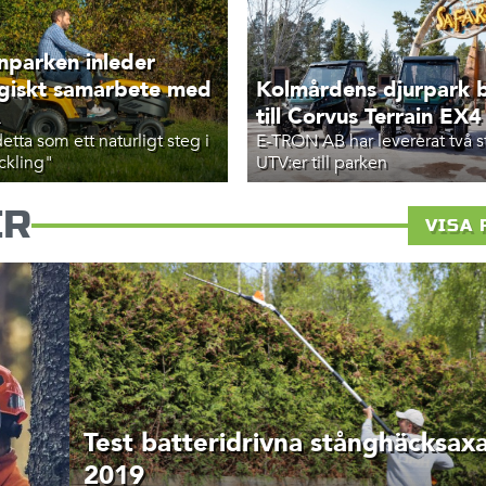
nparken inleder
egiskt samarbete med
Kolmårdens djurpark 
A
till Corvus Terrain EX4
detta som ett naturligt steg i
E-TRON AB har levererat två 
ckling"
UTV:er till parken
ER
VISA 
Test batteridrivna stånghäcksax
2019