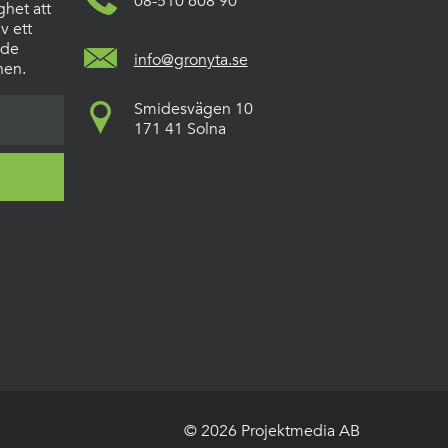
08-510 608 90
ghet att
v ett
 de
info@gronyta.se
hen.
Smidesvägen 10
171 41 Solna
© 2026 Projektmedia AB