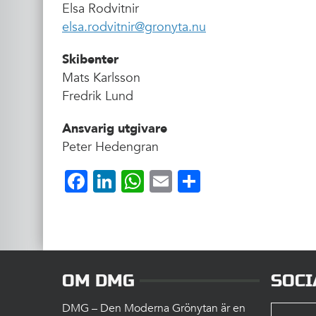
Elsa Rodvitnir
elsa.rodvitnir@gronyta.nu
Skibenter
Mats Karlsson
Fredrik Lund
Ansvarig utgivare
Peter Hedengran
Facebook
LinkedIn
WhatsApp
Email
Dela
OM DMG
SOCI
DMG – Den Moderna Grönytan är en