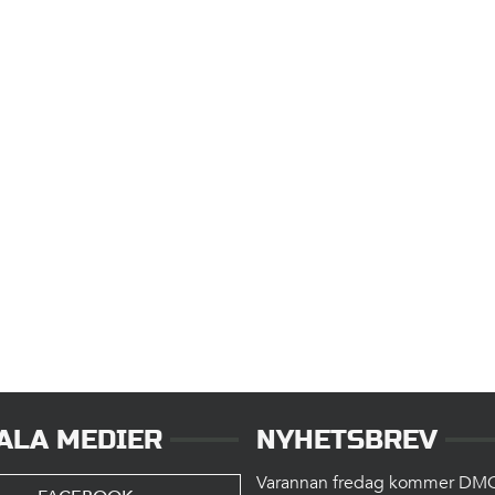
ALA MEDIER
NYHETSBREV
Varannan fredag kommer DM