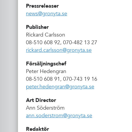
Pressreleaser
news@gronyta.se
Publisher
Rickard Carlsson
08-510 608 92, 070-482 13 27
rickard.carlsson@gronyta.se
Försäljningschef
Peter Hedengran
08-510 608 91, 070-743 19 16
peter.hedengran@gronyta.se
Art Director
Ann Söderström
ann.soderstrom@gronyta.se
Redaktör