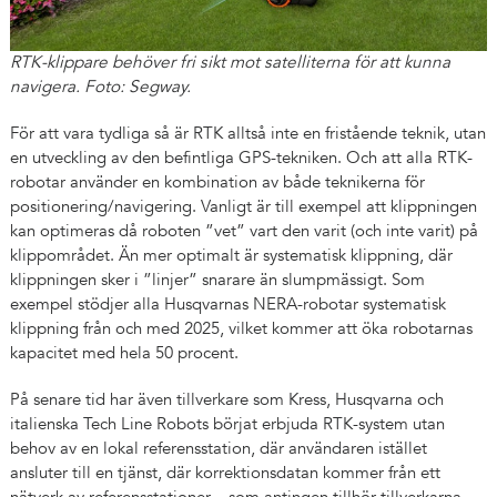
RTK-klippare behöver fri sikt mot satelliterna för att kunna
navigera. Foto: Segway.
För att vara tydliga så är RTK alltså inte en fristående teknik, utan
en utveckling av den befintliga GPS-tekniken. Och att alla RTK-
robotar använder en kombination av både teknikerna för
positionering/navigering. Vanligt är till exempel att klippningen
kan optimeras då roboten ”vet” vart den varit (och inte varit) på
klippområdet. Än mer optimalt är systematisk klippning, där
klippningen sker i ”linjer” snarare än slumpmässigt. Som
exempel stödjer alla Husqvarnas NERA-robotar systematisk
klippning från och med 2025, vilket kommer att öka robotarnas
kapacitet med hela 50 procent.
På senare tid har även tillverkare som Kress, Husqvarna och
italienska Tech Line Robots börjat erbjuda RTK-system utan
behov av en lokal referensstation, där användaren istället
ansluter till en tjänst, där korrektionsdatan kommer från ett