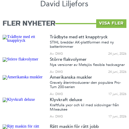
David Liljefors
FLER NYHETER
VISA FLER
Trådbyte med ett knapptryck
STIHL breddar AK-plattformen med ny
batteritrimmer
Av: DMG
24 juni, 2026
Större flakvolymer
Nya versioner av Metsjös flexibla hackvagnar
Av: DMG
24 juni, 2026
Amerikanska muskler
Gravely återintroducerar den populära Pro-
Turn 200-serien
Av: DMG
17 juni, 2026
Klyvkraft deluxe
Kraftfulla yxor och kil med sidovingar från
Milwaukee
Av: DMG
17 juni, 2026
Rätt maskin för rätt jobb