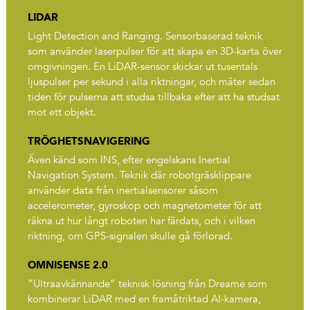
LIDAR
Light Detection and Ranging. Sensorbaserad teknik
som använder laserpulser för att skapa en 3D-karta över
omgivningen. En LiDAR-sensor skickar ut tusentals
ljuspulser per sekund i alla riktningar, och mäter sedan
tiden för pulserna att studsa tillbaka efter att ha studsat
mot ett objekt.
TRÖGHETSNAVIGERING
Även känd som INS, efter engelskans Inertial
Navigation System. Teknik där robotgräsklippare
använder data från inertialsensorer såsom
accelerometer, gyroskop och magnetometer för att
räkna ut hur långt roboten har färdats, och i vilken
riktning, om GPS-signalen skulle gå förlorad.
OMNISENSE 2.0
”Ultraavkännande” teknisk lösning från Dreame som
kombinerar LiDAR med en framåtriktad AI-kamera,