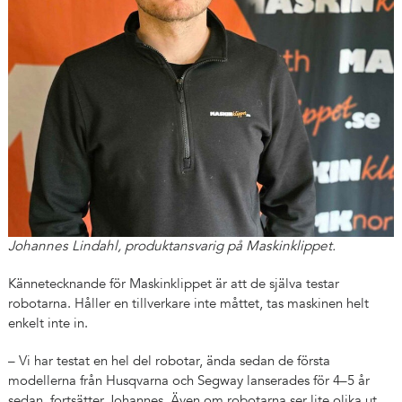
Johannes Lindahl, produktansvarig på Maskinklippet.
Kännetecknande för Maskinklippet är att de själva testar
robotarna. Håller en tillverkare inte måttet, tas maskinen helt
enkelt inte in.
– Vi har testat en hel del robotar, ända sedan de första
modellerna från Husqvarna och Segway lanserades för 4–5 år
sedan, fortsätter Johannes. Även om robotarna ser lite olika ut