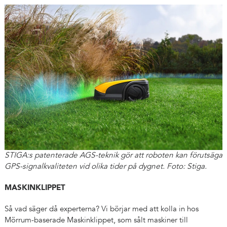
STIGA:s patenterade AGS-teknik gör att roboten kan förutsäga
GPS-signalkvaliteten vid olika tider på dygnet. Foto: Stiga.
MASKINKLIPPET
Så vad säger då experterna? Vi börjar med att kolla in hos
Mörrum-baserade Maskinklippet, som sålt maskiner till