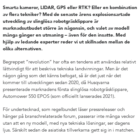
Smarta kameror, LIDAR, GPS eller RTK? Eller en kombination
av flera tekniker? Med de senaste årens explosionsartade
utveckling av slinglösa robotgräsklippare är
marknadsutbudet större än någonsin, och valet av modell
många gånger en utmaning – även för den insatte. Med
hjälp av ledande experter reder vi ut skillnaden mellan de
olika alternativen.
Begreppet ”revolution” har ofta en tendens att användas relativt
lättvindigt för att beskriva tekniska landvinningar. Men är det
någon gång som det känns befogat, så är det just när det
kommer till utvecklingen sedan 2020, då Husqvarna
presenterade marknadens första slinglösa robotgräsklippare,
Automower 550 EPOS (som officiellt lanserades 2021).
För undertecknad, som regelbundet läser pressreleaser och
hänger på branschrelaterade forum, passerar inte många veckor
utan att en ny modell, med nya tekniska lösningar, ser dagens
ljus. Särskilt sedan de asiatiska tillverkarna gett sig in i matchen.