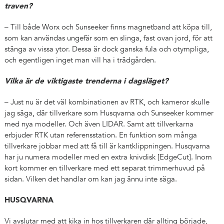
traven?
– Till både Worx och Sunseeker finns magnetband att köpa till,
som kan användas ungefär som en slinga, fast ovan jord, för att
stänga av vissa ytor. Dessa är dock ganska fula och otympliga,
och egentligen inget man vill ha i trädgården.
Vilka är de viktigaste trenderna i dagsläget?
– Just nu är det väl kombinationen av RTK, och kameror skulle
jag säga, där tillverkare som Husqvarna och Sunseeker kommer
med nya modeller. Och även LIDAR. Samt att tillverkarna
erbjuder RTK utan referensstation. En funktion som många
tillverkare jobbar med att få till är kantklippningen. Husqvarna
har ju numera modeller med en extra knivdisk [EdgeCut]. Inom
kort kommer en tillverkare med ett separat trimmerhuvud på
sidan. Vilken det handlar om kan jag ännu inte säga.
HUSQVARNA
Vi avslutar med att kika in hos tillverkaren där allting började,