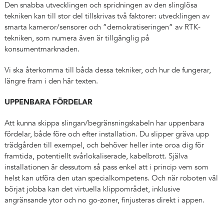
Den snabba utvecklingen och spridningen av den slinglösa
tekniken kan till stor del tillskrivas två faktorer: utvecklingen av
smarta kameror/sensorer och ”demokratiseringen” av RTK-
tekniken, som numera även är tillgänglig på
konsumentmarknaden.
Vi ska återkomma till båda dessa tekniker, och hur de fungerar,
längre fram i den här texten.
UPPENBARA FÖRDELAR
Att kunna skippa slingan/begränsningskabeln har uppenbara
fördelar, både före och efter installation. Du slipper gräva upp
trädgården till exempel, och behöver heller inte oroa dig för
framtida, potentiellt svårlokaliserade, kabelbrott. Själva
installationen är dessutom så pass enkel att i princip vem som
helst kan utföra den utan specialkompetens. Och när roboten väl
börjat jobba kan det virtuella klippområdet, inklusive
angränsande ytor och no go-zoner, finjusteras direkt i appen.