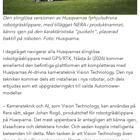
Den slinglösa versionen av Husqvarnas fyrhjulsdrivna
robotgräsklippare, med tillägget NERA i produktnamnet,
känns igen på den karaktäristiska ”puckeln”, placerad
baktill på roboten. Foto: Husqvarna.
I dagsläget navigerar alla Husqvarnas slinglösa
robotgräsklippare med GPS/RTK. Nästa år (2026) kommer
emellertid den befintliga plattformen att kompletteras med
Husqvarnas AI-drivna kamerateknik Vision Technology. Den nya
tekniken kommer dels att installeras i nya robotar, och dels
erbjudas som ett uppgraderingskit till valda Automower-
modeller.
– Kamerateknik och AI, som Vision Technology, kan användas på
flera sätt, säger Johan Rogö, produktchef för robotgräsklippare
på Husqvarna. Det mest uppenbara är antagligen att känna igen,
klassificera och detektera hinder. Och sedan koppla intelligenta
beteenden till detta. Men tanken är att Vision Technology även