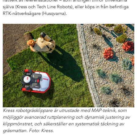
nätverk av referensstationer – som antingen tillhör tillverkarna
själva (Kress och Tech Line Robots), eller köps in från befintliga
RTK-nätverksägare (Husqvarna).
Kress robotgräsklippare är utrustade med MAP-teknik, som
möjliggör avancerad ruttplanering och dynamisk justering av
klippmönstret, och säkerställer en systematisk täckning av
gräsmattan. Foto: Kress.