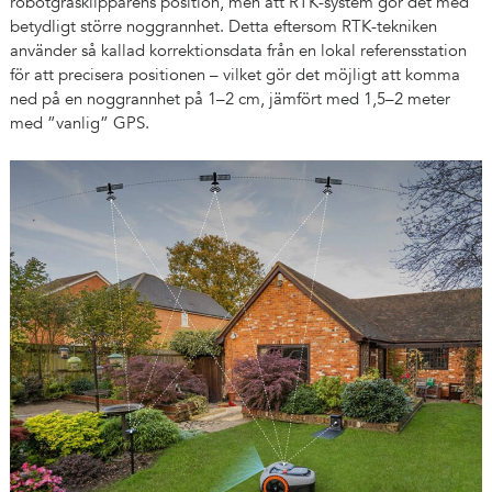
robotgräsklipparens position, men att RTK-system gör det med
betydligt större noggrannhet. Detta eftersom RTK-tekniken
använder så kallad korrektionsdata från en lokal referensstation
för att precisera positionen – vilket gör det möjligt att komma
ned på en noggrannhet på 1–2 cm, jämfört med 1,5–2 meter
med ”vanlig” GPS.