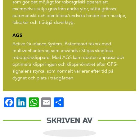
som gör det möjligt för robotgräsklipparen att
exempelvis skilja gräs från andra ytor, sätta gränser
automatiskt och identifiera/undvika hinder som husdjur,
leksaker och trädgårdsverktyg.
AGS
Active Guidance System. Patenterad teknik med
multizonhantering som används i Stigas slinglösa
robotgräsklippare. Med AGS kan roboten anpassa och
optimera klippningen och klippmönstret efter GPS-
signalens styrka, som normalt varierar efter tid på
dygnet och plats i trädgården.
Facebook
LinkedIn
WhatsApp
Email
Dela
SKRIVEN AV