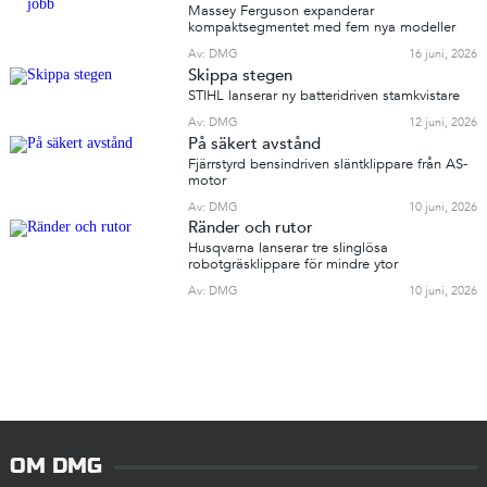
Massey Ferguson expanderar
kompaktsegmentet med fem nya modeller
Av: DMG
16 juni, 2026
Skippa stegen
STIHL lanserar ny batteridriven stamkvistare
Av: DMG
12 juni, 2026
På säkert avstånd
Fjärrstyrd bensindriven släntklippare från AS-
motor
Av: DMG
10 juni, 2026
Ränder och rutor
Husqvarna lanserar tre slinglösa
robotgräsklippare för mindre ytor
Av: DMG
10 juni, 2026
OM DMG