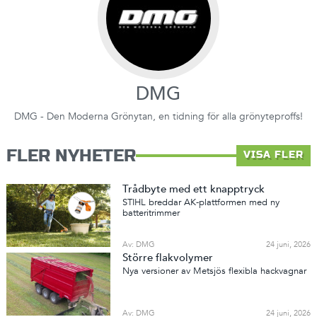
DMG
DMG - Den Moderna Grönytan, en tidning för alla grönyteproffs!
FLER NYHETER
VISA FLER
Trådbyte med ett knapptryck
STIHL breddar AK-plattformen med ny
batteritrimmer
Av: DMG
24 juni, 2026
Större flakvolymer
Nya versioner av Metsjös flexibla hackvagnar
Av: DMG
24 juni, 2026