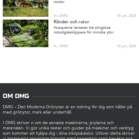
motor
Av: DMG
10 juni, 2026
Ränder och rutor
Husqvarna lanserar tre slinglösa
robotgräsklippare för mindre ytor
Av: DMG
10 juni, 2026
OM DMG
DMG – Den Moderna Grönytan är en tidning för dig som håller på
med grönytor, mark eller underhåll.
I DMG skriver vi om de senaste maskinerna, prylarna och
materialen. Vi gör unika tester och guider på maskiner och verktyg
som kommer att hjälpa dig i dina inköpsbeslut. Utöver detta skriver
vi intressanta reportage blandat med experttips samt bevakar nya