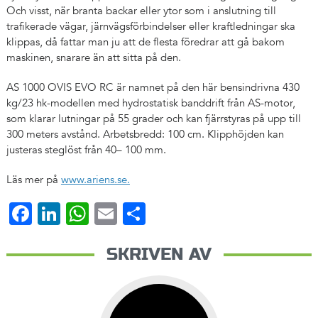
Och visst, när branta backar eller ytor som i anslutning till
trafikerade vägar, järnvägsförbindelser eller kraftledningar ska
klippas, då fattar man ju att de flesta föredrar att gå bakom
maskinen, snarare än att sitta på den.
AS 1000 OVIS EVO RC är namnet på den här bensindrivna 430
kg/23 hk-modellen med hydrostatisk banddrift från AS-motor,
som klarar lutningar på 55 grader och kan fjärrstyras på upp till
300 meters avstånd. Arbetsbredd: 100 cm. Klipphöjden kan
justeras steglöst från 40– 100 mm.
Läs mer på
www.ariens.se.
Facebook
LinkedIn
WhatsApp
Email
Dela
SKRIVEN AV