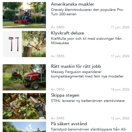
Amerikanska muskler
Gravely återintroducerar den populära Pro-
Turn 200-serien
Av: DMG
17 juni, 2026
Klyvkraft deluxe
Kraftfulla yxor och kil med sidovingar från
Milwaukee
Av: DMG
17 juni, 2026
Rätt maskin för rätt jobb
Massey Ferguson expanderar
kompaktsegmentet med fem nya modeller
Av: DMG
16 juni, 2026
Skippa stegen
STIHL lanserar ny batteridriven stamkvistare
Av: DMG
12 juni, 2026
På säkert avstånd
Fjärrstyrd bensindriven släntklippare från AS-