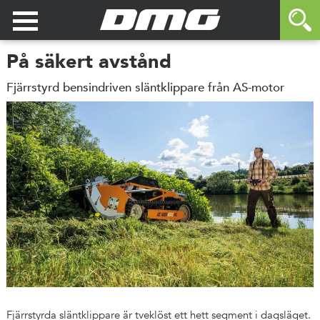
På säkert avstånd
Fjärrstyrd bensindriven släntklippare från AS-motor
Fjärrstyrda släntklippare är tveklöst ett hett segment i dagsläget.