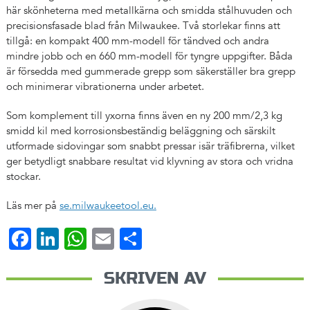
här skönheterna med metallkärna och smidda stålhuvuden och
precisionsfasade blad från Milwaukee. Två storlekar finns att
tillgå: en kompakt 400 mm-modell för tändved och andra
mindre jobb och en 660 mm-modell för tyngre uppgifter. Båda
är försedda med gummerade grepp som säkerställer bra grepp
och minimerar vibrationerna under arbetet.
Som komplement till yxorna finns även en ny 200 mm/2,3 kg
smidd kil med korrosionsbeständig beläggning och särskilt
utformade sidovingar som snabbt pressar isär träfibrerna, vilket
ger betydligt snabbare resultat vid klyvning av stora och vridna
stockar.
Läs mer på
se.milwaukeetool.eu.
Facebook
LinkedIn
WhatsApp
Email
Dela
SKRIVEN AV