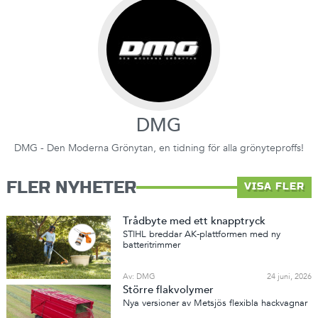
DMG
DMG - Den Moderna Grönytan, en tidning för alla grönyteproffs!
FLER NYHETER
VISA FLER
Trådbyte med ett knapptryck
STIHL breddar AK-plattformen med ny
batteritrimmer
Av: DMG
24 juni, 2026
Större flakvolymer
Nya versioner av Metsjös flexibla hackvagnar