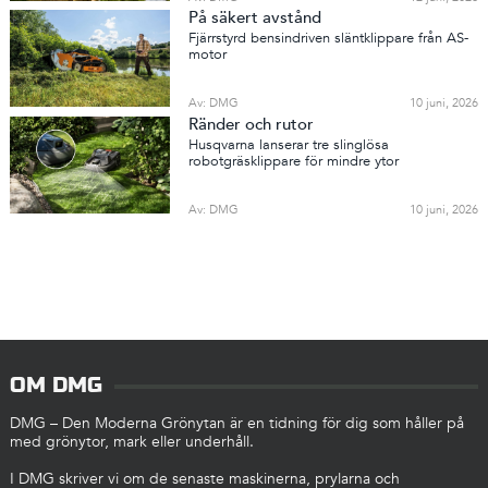
På säkert avstånd
Fjärrstyrd bensindriven släntklippare från AS-
motor
Av: DMG
10 juni, 2026
Ränder och rutor
Husqvarna lanserar tre slinglösa
robotgräsklippare för mindre ytor
Av: DMG
10 juni, 2026
OM DMG
DMG – Den Moderna Grönytan är en tidning för dig som håller på
med grönytor, mark eller underhåll.
I DMG skriver vi om de senaste maskinerna, prylarna och