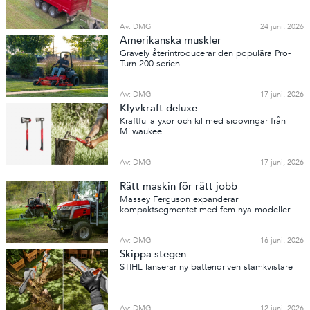
Av: DMG
24 juni, 2026
Amerikanska muskler
Gravely återintroducerar den populära Pro-
Turn 200-serien
Av: DMG
17 juni, 2026
Klyvkraft deluxe
Kraftfulla yxor och kil med sidovingar från
Milwaukee
Av: DMG
17 juni, 2026
Rätt maskin för rätt jobb
Massey Ferguson expanderar
kompaktsegmentet med fem nya modeller
Av: DMG
16 juni, 2026
Skippa stegen
STIHL lanserar ny batteridriven stamkvistare
Av: DMG
12 juni, 2026