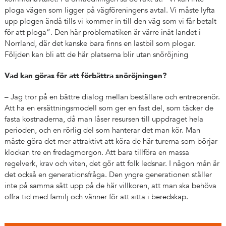
ploga vägen som ligger på vägföreningens avtal. Vi måste lyfta
upp plogen ändå tills vi kommer in till den väg som vi får betalt
för att ploga”. Den här problematiken är värre inåt landet i
Norrland, där det kanske bara finns en lastbil som plogar.
Följden kan bli att de här platserna blir utan snöröjning
Vad kan göras för att förbättra snöröjningen?
– Jag tror på en bättre dialog mellan beställare och entreprenör.
Att ha en ersättningsmodell som ger en fast del, som täcker de
fasta kostnaderna, då man låser resursen till uppdraget hela
perioden, och en rörlig del som hanterar det man kör. Man
måste göra det mer attraktivt att köra de här turerna som börjar
klockan tre en fredagmorgon. Att bara tillföra en massa
regelverk, krav och viten, det gör att folk ledsnar. I någon mån är
det också en generationsfråga. Den yngre generationen ställer
inte på samma sätt upp på de här villkoren, att man ska behöva
offra tid med familj och vänner för att sitta i beredskap.