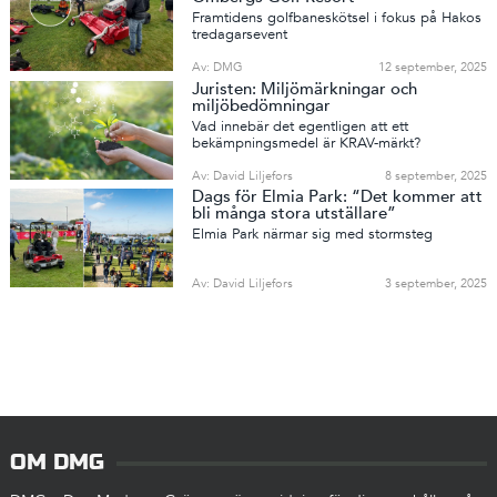
Framtidens golfbaneskötsel i fokus på Hakos
tredagarsevent
Av: DMG
12 september, 2025
Juristen: Miljömärkningar och
miljöbedömningar
Vad innebär det egentligen att ett
bekämpningsmedel är KRAV-märkt?
Av: David Liljefors
8 september, 2025
Dags för Elmia Park: “Det kommer att
bli många stora utställare”
Elmia Park närmar sig med stormsteg
Av: David Liljefors
3 september, 2025
OM DMG