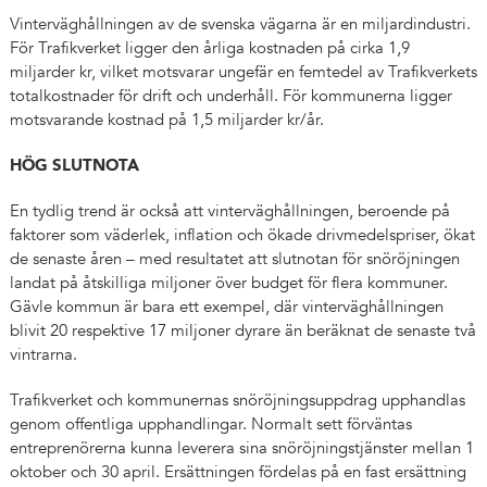
Vinterväghållningen av de svenska vägarna är en miljardindustri.
För Trafikverket ligger den årliga kostnaden på cirka 1,9
miljarder kr, vilket motsvarar ungefär en femtedel av Trafikverkets
totalkostnader för drift och underhåll. För kommunerna ligger
motsvarande kostnad på 1,5 miljarder kr/år.
HÖG SLUTNOTA
En tydlig trend är också att vinterväghållningen, beroende på
faktorer som väderlek, inflation och ökade drivmedelspriser, ökat
de senaste åren – med resultatet att slutnotan för snöröjningen
landat på åtskilliga miljoner över budget för flera kommuner.
Gävle kommun är bara ett exempel, där vinterväghållningen
blivit 20 respektive 17 miljoner dyrare än beräknat de senaste två
vintrarna.
Trafikverket och kommunernas snöröjningsuppdrag upphandlas
genom offentliga upphandlingar. Normalt sett förväntas
entreprenörerna kunna leverera sina snöröjningstjänster mellan 1
oktober och 30 april. Ersättningen fördelas på en fast ersättning