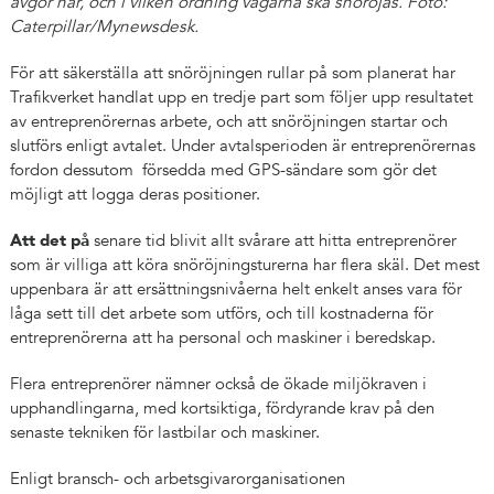
avgör när, och i vilken ordning vägarna ska snöröjas. Foto:
Caterpillar/Mynewsdesk.
För att säkerställa att snöröjningen rullar på som planerat har
Trafikverket handlat upp en tredje part som följer upp resultatet
av entreprenörernas arbete, och att snöröjningen startar och
slutförs enligt avtalet. Under avtalsperioden är entreprenörernas
fordon dessutom försedda med GPS-sändare som gör det
möjligt att logga deras positioner.
Att det på
senare tid blivit allt svårare att hitta entreprenörer
som är villiga att köra snöröjningsturerna har flera skäl. Det mest
uppenbara är att ersättningsnivåerna helt enkelt anses vara för
låga sett till det arbete som utförs, och till kostnaderna för
entreprenörerna att ha personal och maskiner i beredskap.
Flera entreprenörer nämner också de ökade miljökraven i
upphandlingarna, med kortsiktiga, fördyrande krav på den
senaste tekniken för lastbilar och maskiner.
Enligt bransch- och arbetsgivarorganisationen