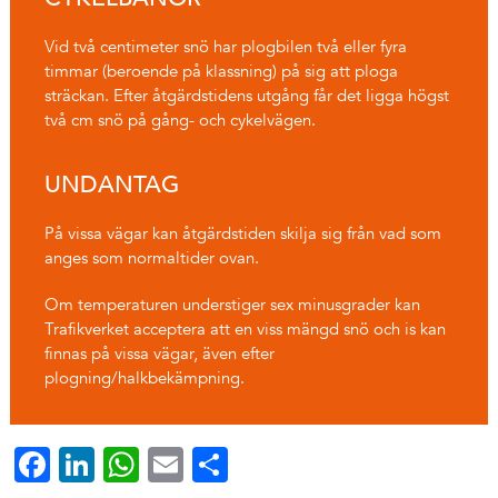
Vid två centimeter snö har plogbilen två eller fyra
timmar (beroende på klassning) på sig att ploga
sträckan. Efter åtgärdstidens utgång får det ligga högst
två cm snö på gång- och cykelvägen.
UNDANTAG
På vissa vägar kan åtgärdstiden skilja sig från vad som
anges som normaltider ovan.
Om temperaturen understiger sex minusgrader kan
Trafikverket acceptera att en viss mängd snö och is kan
finnas på vissa vägar, även efter
plogning/halkbekämpning.
Facebook
LinkedIn
WhatsApp
Email
Dela