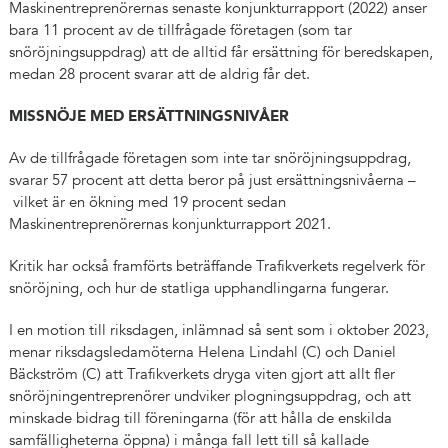
Maskinentreprenörernas senaste konjunkturrapport (2022) anser
bara 11 procent av de tillfrågade företagen (som tar
snöröjningsuppdrag) att de alltid får ersättning för beredskapen,
medan 28 procent svarar att de aldrig får det.
MISSNÖJE MED ERSÄTTNINGSNIVÅER
Av de tillfrågade företagen som inte tar snöröjningsuppdrag,
svarar 57 procent att detta beror på just ersättningsnivåerna –
vilket är en ökning med 19 procent sedan
Maskinentreprenörernas konjunkturrapport 2021.
Kritik har också framförts beträffande Trafikverkets regelverk för
snöröjning, och hur de statliga upphandlingarna fungerar.
I en motion till riksdagen, inlämnad så sent som i oktober 2023,
menar riksdagsledamöterna Helena Lindahl (C) och Daniel
Bäckström (C) att Trafikverkets dryga viten gjort att allt fler
snöröjningentreprenörer undviker plogningsuppdrag, och att
minskade bidrag till föreningarna (för att hålla de enskilda
samfälligheterna öppna) i många fall lett till så kallade