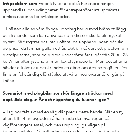
Ett problem som
Fredrik lyfter är också hur snöröjningen
upphandlas, och svårigheten för entreprenörer att uppskatta
omkostnaderna för avtalsperioden.
– I nästan alla av våra övriga uppdrag har vi med bränsletillägg
och liknande, som kan användas om dieseln skulle bli mycket
dyrare. Så fungerar det inte i offentliga upphandlingar, där ska
de priser du lämnar gälla i ett år. Det blir såklart ett problem om
dieselpriserna, som de gjorde under förra året, går från 20 till 28
kr. Vi har efterlyst andra, mer flexibla, modeller. Men beställarna
hävdar alltjämt att det är index en gång om året som gäller. Det
finns en fullständig oförståelse att våra medleverantörer går på
knäna.
Scenariot med plogbilar som kör längre sträckor med
uppfällda plogar. Är det någonting du känner igen?
– Jag bor faktiskt vid en väg där precis detta hände. När en ny
utfart till E4:an byggdes så hamnade den nya vägen på
vägföreningens avtal, och den ursprungliga vägen på
kommunavtalet. På driftledningen sa de rakt ut: ”Vi kan inte