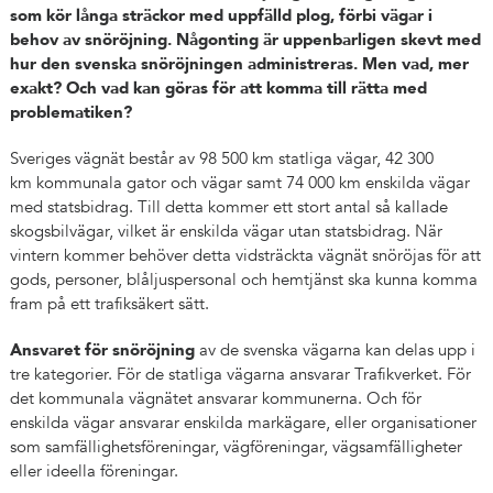
som kör långa sträckor med uppfälld plog, förbi vägar i
behov av snöröjning. Någonting är uppenbarligen skevt med
hur den svenska snöröjningen administreras. Men vad, mer
exakt? Och vad kan göras för att komma till rätta med
problematiken?
Sveriges vägnät består
av 98 500 km statliga vägar, 42 300
km kommunala gator och vägar samt 74 000 km enskilda vägar
med statsbidrag. Till detta kommer ett stort antal så kallade
skogsbilvägar, vilket är enskilda vägar utan statsbidrag. När
vintern kommer behöver detta vidsträckta vägnät snöröjas för att
gods, personer, blåljuspersonal och hemtjänst ska kunna komma
fram på ett trafiksäkert sätt.
Ansvaret för snöröjning
av de svenska vägarna kan delas upp i
tre kategorier. För de statliga vägarna ansvarar Trafikverket. För
det kommunala vägnätet ansvarar kommunerna. Och för
enskilda vägar ansvarar enskilda markägare, eller organisationer
som samfällighetsföreningar, vägföreningar, vägsamfälligheter
eller ideella föreningar.