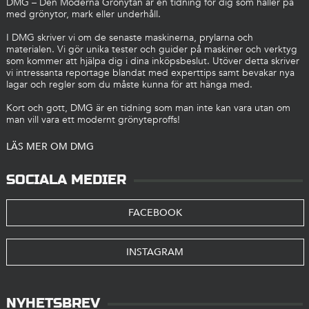
DMG – Den Moderna Grönytan är en tidning för dig som håller på
med grönytor, mark eller underhåll.
I DMG skriver vi om de senaste maskinerna, prylarna och
materialen. Vi gör unika tester och guider på maskiner och verktyg
som kommer att hjälpa dig i dina inköpsbeslut. Utöver detta skriver
vi intressanta reportage blandat med experttips samt bevakar nya
lagar och regler som du måste kunna för att hänga med.
Kort och gott, DMG är en tidning som man inte kan vara utan om
man vill vara ett modernt grönyteproffs!
LÄS MER OM DMG
SOCIALA MEDIER
FACEBOOK
INSTAGRAM
NYHETSBREV