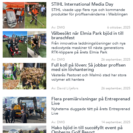
STIHL International Media Day
STIHL visade upp flera nya och kommande
produkter för proffsanvändarna i Waiblingen
Av: DMG
6 oktober, 2025
Välbesökt när Elmia Park bjöd in till
branschfest
Från innovativa laddningslösningar och nya
radiostyrda maskiner till nästa generations
RTK-klippare på årets Elmia Park
Av: DMG
26 september, 2025
Full koll på löven: Så jobbar proffsen
med sin lövhantering
Västerås Pastorat och Malmö stad har stora
volymer att hantera
Av: David Liljefors
26 september, 2025
Flera premiärvisningar på Entreprenad
Live
Nyheterna duggade tätt på årets Entreprenad
Live
Av: DMG
14 september, 2025
Hako bjöd in till succéfyllt event på
Ombergs Golf Resort